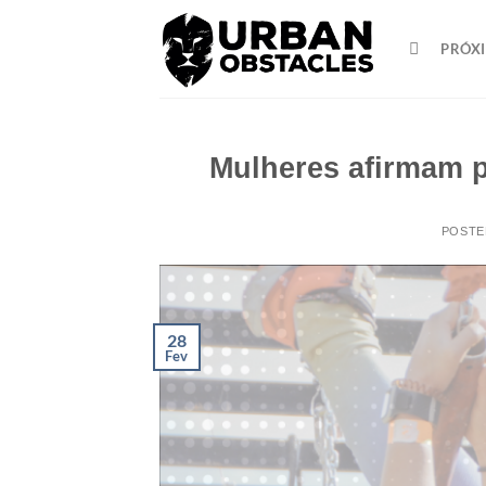
Skip
to
PRÓXI
content
Mulheres afirmam 
POSTE
28
Fev