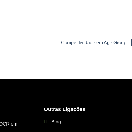
Competitividade em Age Group
Outras Ligações
Blog
e OCR em